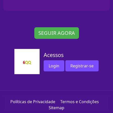
SEGUIR AGORA
Acessos
Login
Registrar-se
Políticas de Privacidade
Termos e Condições
Sitemap