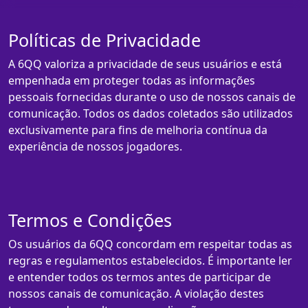
Políticas de Privacidade
A 6QQ valoriza a privacidade de seus usuários e está
empenhada em proteger todas as informações
pessoais fornecidas durante o uso de nossos canais de
comunicação. Todos os dados coletados são utilizados
exclusivamente para fins de melhoria contínua da
experiência de nossos jogadores.
Termos e Condições
Os usuários da 6QQ concordam em respeitar todas as
regras e regulamentos estabelecidos. É importante ler
e entender todos os termos antes de participar de
nossos canais de comunicação. A violação destes