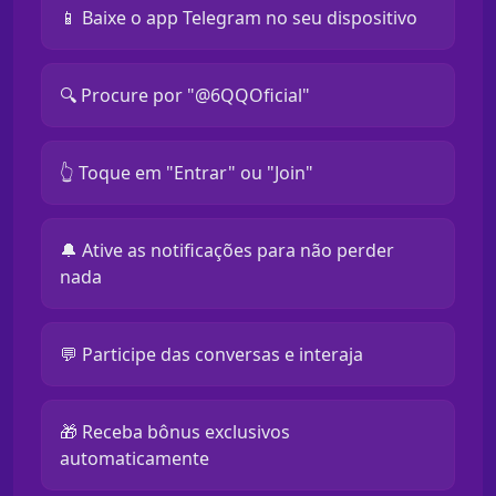
📱 Baixe o app Telegram no seu dispositivo
🔍 Procure por "@6QQOficial"
👆 Toque em "Entrar" ou "Join"
🔔 Ative as notificações para não perder
nada
💬 Participe das conversas e interaja
🎁 Receba bônus exclusivos
automaticamente