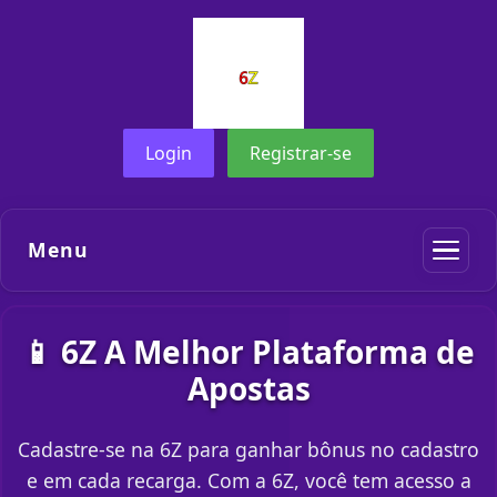
Login
Registrar-se
Menu
📱 6Z A Melhor Plataforma de
Apostas
Cadastre-se na 6Z para ganhar bônus no cadastro
e em cada recarga. Com a 6Z, você tem acesso a