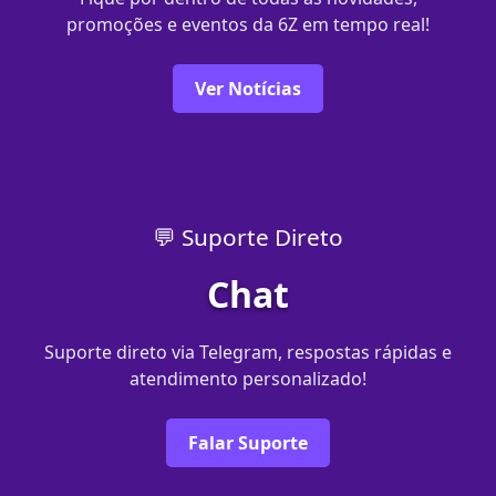
promoções e eventos da 6Z em tempo real!
Ver Notícias
💬 Suporte Direto
Chat
Suporte direto via Telegram, respostas rápidas e
atendimento personalizado!
Falar Suporte