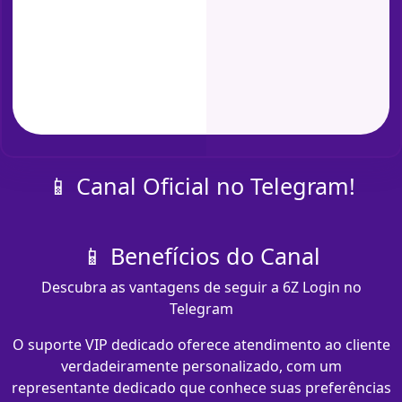
📱 Canal Oficial no Telegram!
📱 Benefícios do Canal
Descubra as vantagens de seguir a 6Z Login no
Telegram
O suporte VIP dedicado oferece atendimento ao cliente
verdadeiramente personalizado, com um
representante dedicado que conhece suas preferências