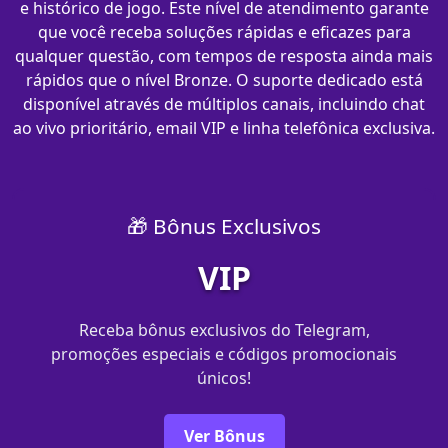
e histórico de jogo. Este nível de atendimento garante
que você receba soluções rápidas e eficazes para
qualquer questão, com tempos de resposta ainda mais
rápidos que o nível Bronze. O suporte dedicado está
disponível através de múltiplos canais, incluindo chat
ao vivo prioritário, email VIP e linha telefônica exclusiva.
🎁 Bônus Exclusivos
VIP
Receba bônus exclusivos do Telegram,
promoções especiais e códigos promocionais
únicos!
Ver Bônus