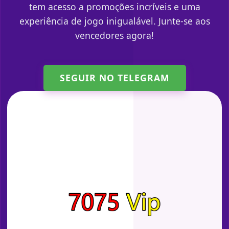
tem acesso a promoções incríveis e uma
experiência de jogo inigualável. Junte-se aos
vencedores agora!
SEGUIR NO TELEGRAM