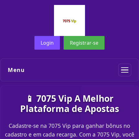
Login
Registrar-se
Menu
📱 7075 Vip A Melhor
Plataforma de Apostas
Cadastre-se na 7075 Vip para ganhar bônus no
cadastro e em cada recarga. Com a 7075 Vip, você