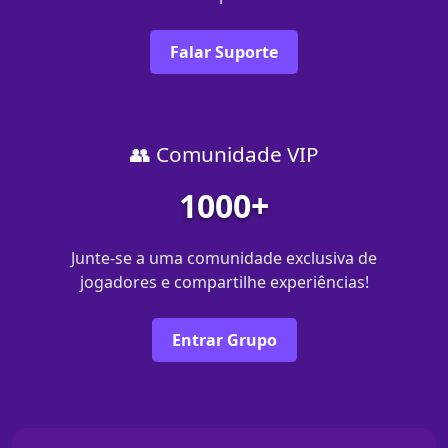
Falar Suporte
👥 Comunidade VIP
1000+
Junte-se a uma comunidade exclusiva de
jogadores e compartilhe experiências!
Entrar Grupo