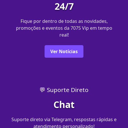
24/7
Fique por dentro de todas as novidades,
promoções e eventos da 7075 Vip em tempo
real!
Ver Notícias
💬 Suporte Direto
Chat
Suporte direto via Telegram, respostas rápidas e
atendimento personalizado!