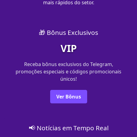
mais rápidos do setor.
🎁 Bônus Exclusivos
VIP
Receba bônus exclusivos do Telegram,
promoções especiais e códigos promocionais
únicos!
Ver Bônus
📢 Notícias em Tempo Real