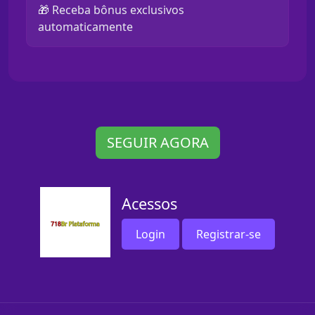
🎁 Receba bônus exclusivos
automaticamente
SEGUIR AGORA
Acessos
Login
Registrar-se