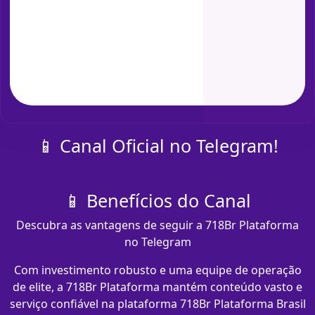
📱 Canal Oficial no Telegram!
📱 Benefícios do Canal
Descubra as vantagens de seguir a 718Br Plataforma
no Telegram
Com investimento robusto e uma equipe de operação
de elite, a 718Br Plataforma mantém conteúdo vasto e
serviço confiável na plataforma 718Br Plataforma Brasil