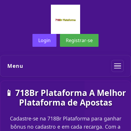
Login
Registrar-se
Menu
📱 718Br Plataforma A Melhor
Plataforma de Apostas
Cadastre-se na 718Br Plataforma para ganhar
bônus no cadastro e em cada recarga. Com a