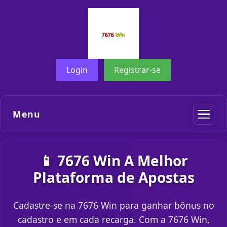
Login
Registrar-se
Menu
📱 7676 Win A Melhor
Plataforma de Apostas
Cadastre-se na 7676 Win para ganhar bônus no
cadastro e em cada recarga. Com a 7676 Win,