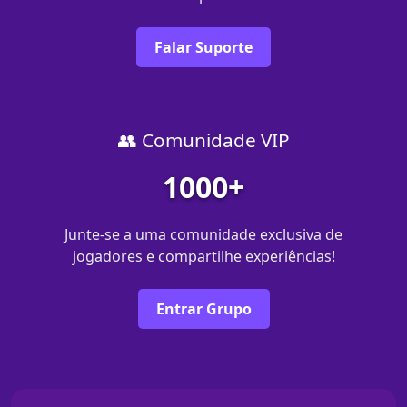
Falar Suporte
👥 Comunidade VIP
1000+
Junte-se a uma comunidade exclusiva de
jogadores e compartilhe experiências!
Entrar Grupo