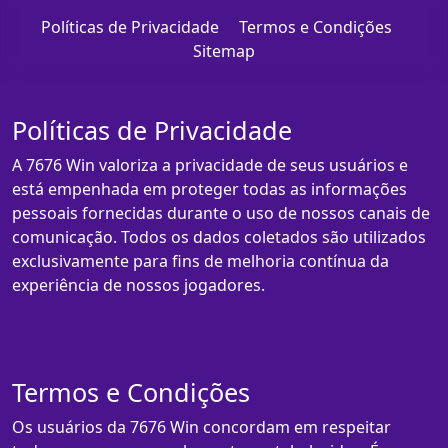
Políticas de Privacidade
Termos e Condições
Sitemap
Políticas de Privacidade
A 7676 Win valoriza a privacidade de seus usuários e
está empenhada em proteger todas as informações
pessoais fornecidas durante o uso de nossos canais de
comunicação. Todos os dados coletados são utilizados
exclusivamente para fins de melhoria contínua da
experiência de nossos jogadores.
Termos e Condições
Os usuários da 7676 Win concordam em respeitar