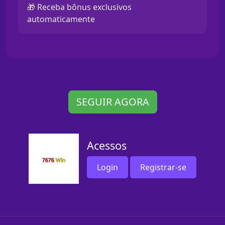
🎁 Receba bônus exclusivos
automaticamente
SEGUIR AGORA
Acessos
Login
Registrar-se