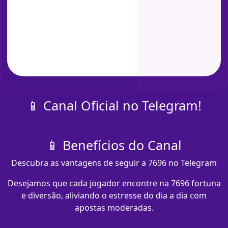
📱 Canal Oficial no Telegram!
📱 Benefícios do Canal
Descubra as vantagens de seguir a 7696 no Telegram
Desejamos que cada jogador encontre na 7696 fortuna
e diversão, aliviando o estresse do dia a dia com
apostas moderadas.