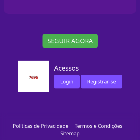
SEGUIR AGORA
Acessos
Login
Registrar-se
Políticas de Privacidade
Termos e Condições
Sitemap