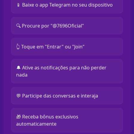
📱 Baixe o app Telegram no seu dispositivo
🔍 Procure por "@7696Oficial"
👆 Toque em "Entrar" ou "Join"
🔔 Ative as notificações para não perder
nada
💬 Participe das conversas e interaja
🎁 Receba bônus exclusivos
automaticamente