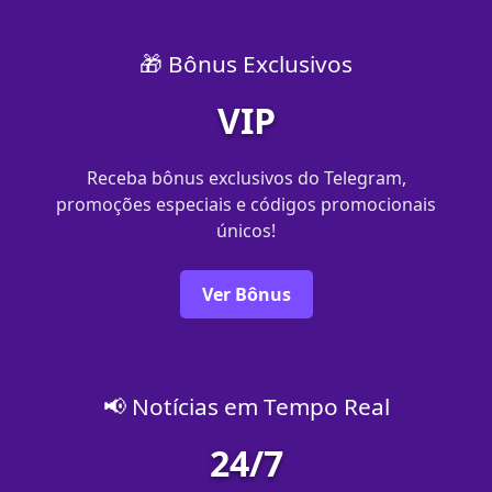
🎁 Bônus Exclusivos
VIP
Receba bônus exclusivos do Telegram,
promoções especiais e códigos promocionais
únicos!
Ver Bônus
📢 Notícias em Tempo Real
24/7