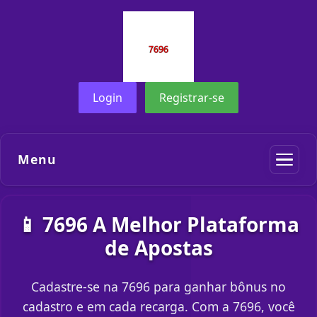
Login
Registrar-se
Menu
📱 7696 A Melhor Plataforma
de Apostas
Cadastre-se na 7696 para ganhar bônus no
cadastro e em cada recarga. Com a 7696, você