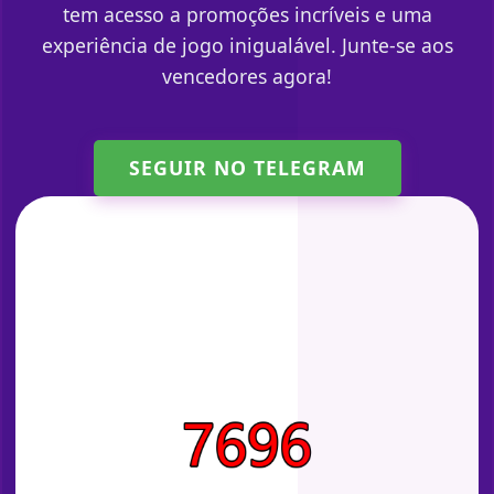
tem acesso a promoções incríveis e uma
experiência de jogo inigualável. Junte-se aos
vencedores agora!
SEGUIR NO TELEGRAM