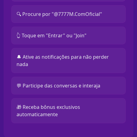
🔍 Procure por "@7777M.ComOficial"
👆 Toque em "Entrar" ou "Join"
🔔 Ative as notificações para não perder
nada
💬 Participe das conversas e interaja
🎁 Receba bônus exclusivos
automaticamente