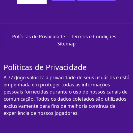
Políticas de Privacidade
Termos e Condições
Sitemap
Políticas de Privacidade
A 777Jogo valoriza a privacidade de seus usuários e está
empenhada em proteger todas as informações
pessoais fornecidas durante o uso de nossos canais de
comunicação. Todos os dados coletados são utilizados
exclusivamente para fins de melhoria contínua da
experiência de nossos jogadores.