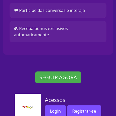
💬 Participe das conversas e interaja
🎁 Receba bônus exclusivos
automaticamente
SEGUIR AGORA
Acessos
Login
Registrar-se