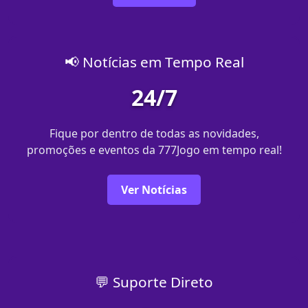
📢 Notícias em Tempo Real
24/7
Fique por dentro de todas as novidades,
promoções e eventos da 777Jogo em tempo real!
Ver Notícias
💬 Suporte Direto