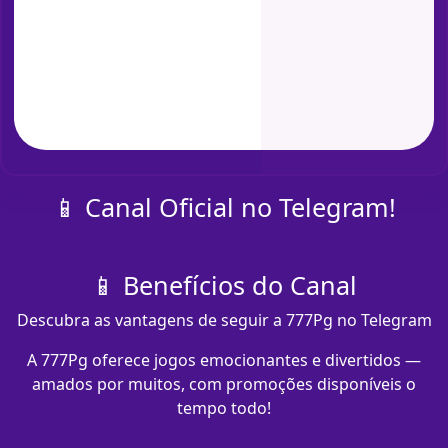
📱 Canal Oficial no Telegram!
📱 Benefícios do Canal
Descubra as vantagens de seguir a 777Pg no Telegram
A 777Pg oferece jogos emocionantes e divertidos —
amados por muitos, com promoções disponíveis o
tempo todo!