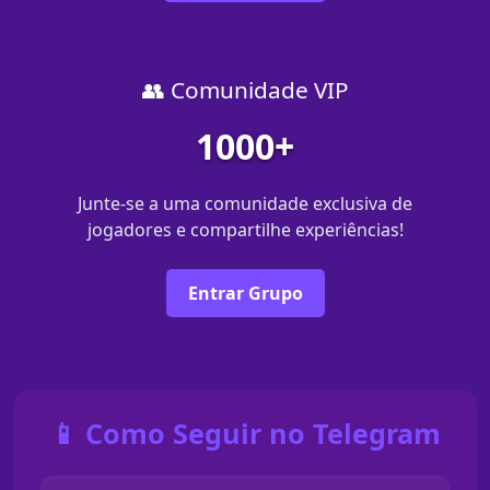
👥 Comunidade VIP
1000+
Junte-se a uma comunidade exclusiva de
jogadores e compartilhe experiências!
Entrar Grupo
📱 Como Seguir no Telegram