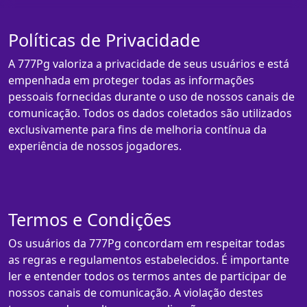
Políticas de Privacidade
A 777Pg valoriza a privacidade de seus usuários e está
empenhada em proteger todas as informações
pessoais fornecidas durante o uso de nossos canais de
comunicação. Todos os dados coletados são utilizados
exclusivamente para fins de melhoria contínua da
experiência de nossos jogadores.
Termos e Condições
Os usuários da 777Pg concordam em respeitar todas
as regras e regulamentos estabelecidos. É importante
ler e entender todos os termos antes de participar de
nossos canais de comunicação. A violação destes