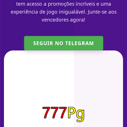
tem acesso a promoções incríveis e uma
experiência de jogo inigualável. Junte-se aos
vencedores agora!
SEGUIR NO TELEGRAM