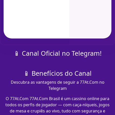
📱 Canal Oficial no Telegram!
📱 Benefícios do Canal
Descubra as vantagens de seguir a 77At.Com no
Telegram
O 77At.Com 77At.Com Brasil é um cassino online para
todos os perfis de jogador — com caça-níqueis, jogos
de mesa e crupiês ao vivo, tudo com segurança e