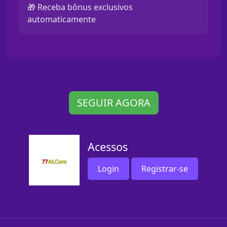
🎁 Receba bônus exclusivos
automaticamente
SEGUIR AGORA
Acessos
Login
Registrar-se