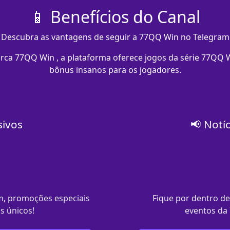
📱 Benefícios do Canal
Descubra as vantagens de seguir a 77QQ Win no Telegram
ca 77QQ Win , a plataforma oferece jogos da série 77QQ Wi
bônus insanos para os jogadores.
sivos
📢 Notí
m, promoções especiais
Fique por dentro d
s únicos!
eventos da