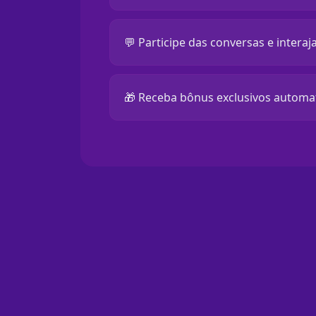
💬 Participe das conversas e interaj
🎁 Receba bônus exclusivos autom