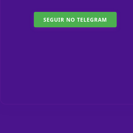
SEGUIR NO TELEGRAM