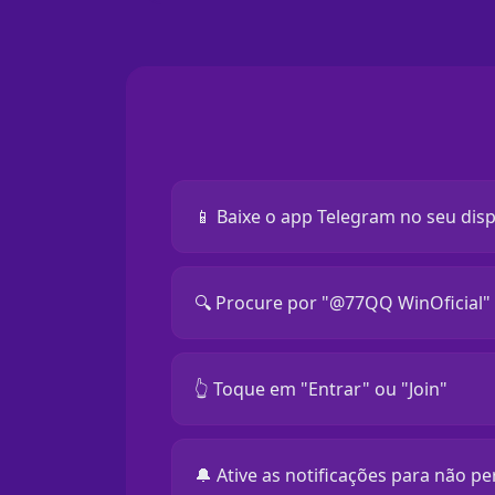
📱 Baixe o app Telegram no seu disp
🔍 Procure por "@77QQ WinOficial"
👆 Toque em "Entrar" ou "Join"
🔔 Ative as notificações para não p