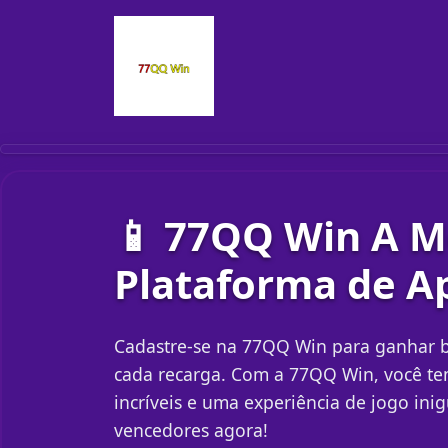
📱 77QQ Win A M
Plataforma de A
Cadastre-se na 77QQ Win para ganhar 
cada recarga. Com a 77QQ Win, você t
incríveis e uma experiência de jogo inig
vencedores agora!