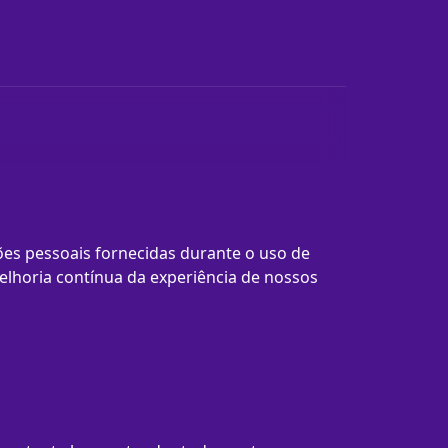
es pessoais fornecidas durante o uso de
elhoria contínua da experiência de nossos