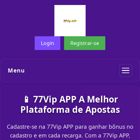
Login
Registrar-se
Menu
📱 77Vip APP A Melhor
Plataforma de Apostas
Cadastre-se na 77Vip APP para ganhar bônus no
cadastro e em cada recarga. Com a 77Vip APP,