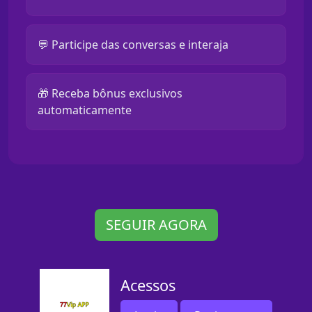
💬 Participe das conversas e interaja
🎁 Receba bônus exclusivos
automaticamente
SEGUIR AGORA
Acessos