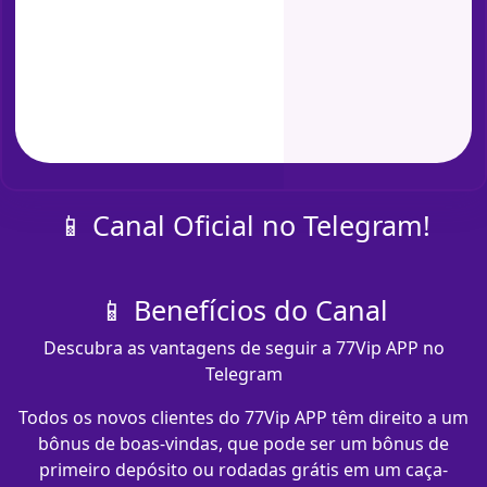
📱 Canal Oficial no Telegram!
📱 Benefícios do Canal
Descubra as vantagens de seguir a 77Vip APP no
Telegram
Todos os novos clientes do 77Vip APP têm direito a um
bônus de boas-vindas, que pode ser um bônus de
primeiro depósito ou rodadas grátis em um caça-