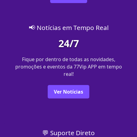
📢 Notícias em Tempo Real
24/7
Fique por dentro de todas as novidades,
promoções e eventos da 77Vip APP em tempo
real!
Ver Notícias
💬 Suporte Direto