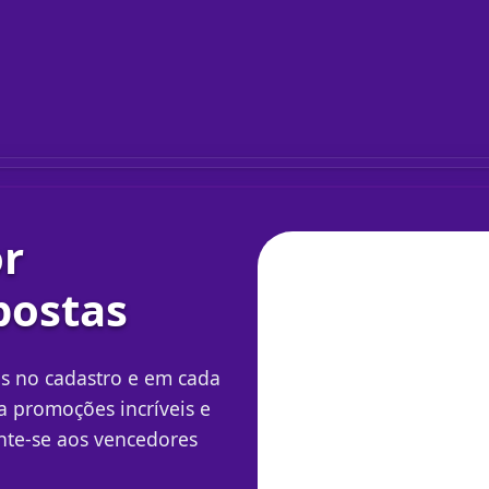
or
postas
s no cadastro e em cada
a promoções incríveis e
unte-se aos vencedores