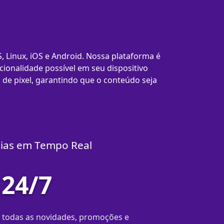
 Linux, iOS e Android. Nossa plataforma é
ionalidade possível em seu dispositivo
 de pixel, garantindo que o conteúdo seja
cias em Tempo Real
24/7
e todas as novidades, promoções e