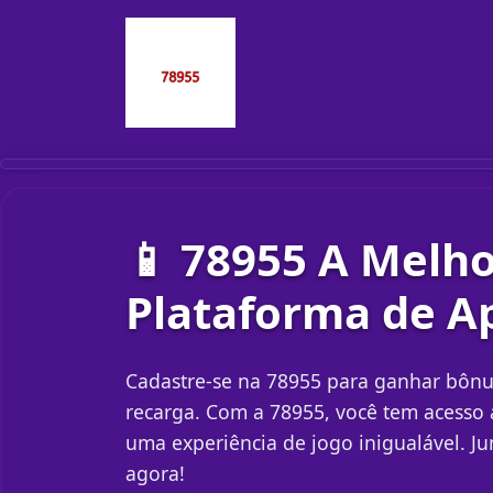
📱 78955 A Melh
Plataforma de A
Cadastre-se na 78955 para ganhar bônu
recarga. Com a 78955, você tem acesso 
uma experiência de jogo inigualável. J
agora!