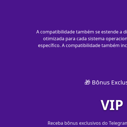
A compatibilidade também se estende a di
otimizada para cada sistema operacion
específico. A compatibilidade também inc
🎁 Bônus Exclu
VIP
Receba bônus exclusivos do Telegra