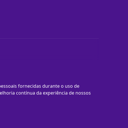
pessoais fornecidas durante o uso de
elhoria contínua da experiência de nossos