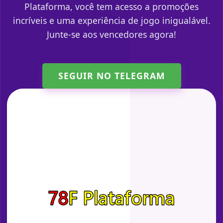
Plataforma, você tem acesso a promoções
incríveis e uma experiência de jogo inigualável.
Junte-se aos vencedores agora!
SEGUIR NO TELEGRAM