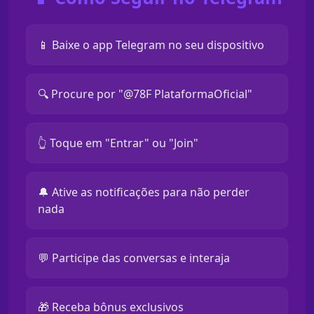
📱 Baixe o app Telegram no seu dispositivo
🔍 Procure por "@78F PlataformaOficial"
👆 Toque em "Entrar" ou "Join"
🔔 Ative as notificações para não perder
nada
💬 Participe das conversas e interaja
🎁 Receba bônus exclusivos