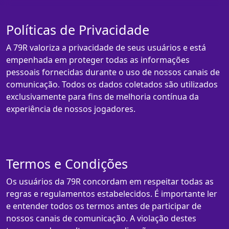
Políticas de Privacidade
A 79R valoriza a privacidade de seus usuários e está
empenhada em proteger todas as informações
pessoais fornecidas durante o uso de nossos canais de
comunicação. Todos os dados coletados são utilizados
exclusivamente para fins de melhoria contínua da
experiência de nossos jogadores.
Termos e Condições
Os usuários da 79R concordam em respeitar todas as
regras e regulamentos estabelecidos. É importante ler
e entender todos os termos antes de participar de
nossos canais de comunicação. A violação destes