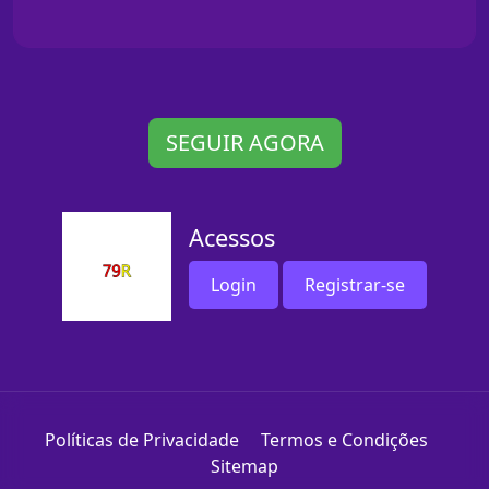
SEGUIR AGORA
Acessos
Login
Registrar-se
Políticas de Privacidade
Termos e Condições
Sitemap