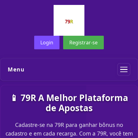
Login
Registrar-se
Menu
📱 79R A Melhor Plataforma
de Apostas
Cadastre-se na 79R para ganhar bônus no
cadastro e em cada recarga. Com a 79R, você tem