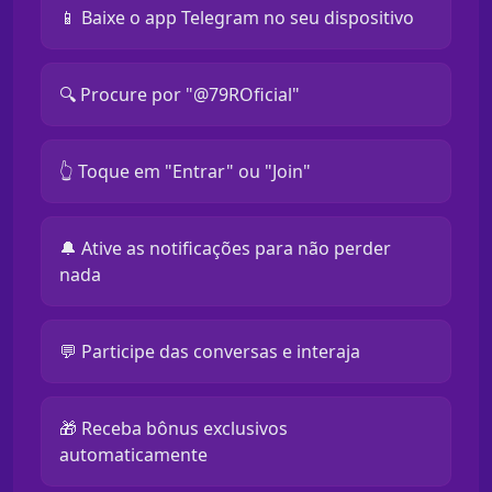
📱 Baixe o app Telegram no seu dispositivo
🔍 Procure por "@79ROficial"
👆 Toque em "Entrar" ou "Join"
🔔 Ative as notificações para não perder
nada
💬 Participe das conversas e interaja
🎁 Receba bônus exclusivos
automaticamente