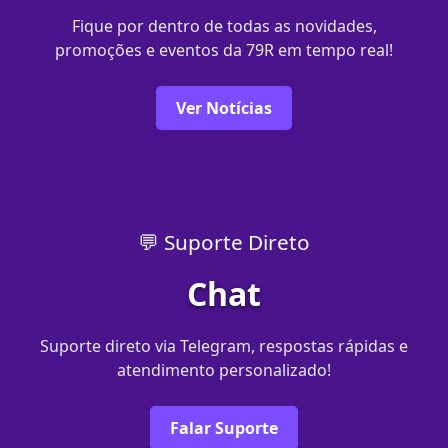
Fique por dentro de todas as novidades,
promoções e eventos da 79R em tempo real!
Ver Notícias
💬 Suporte Direto
Chat
Suporte direto via Telegram, respostas rápidas e
atendimento personalizado!
Falar Suporte