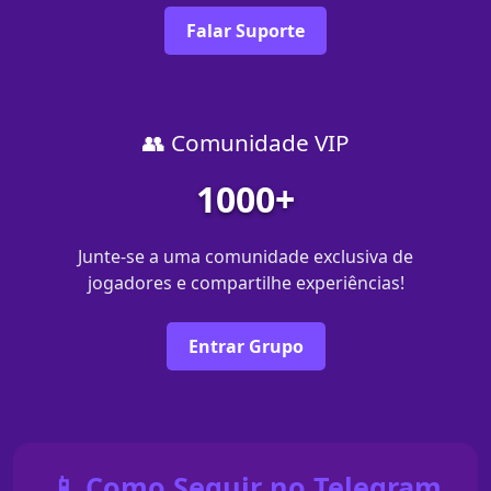
Falar Suporte
👥 Comunidade VIP
1000+
Junte-se a uma comunidade exclusiva de
jogadores e compartilhe experiências!
Entrar Grupo
📱 Como Seguir no Telegram