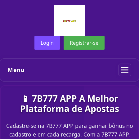
Login
Registrar-se
Menu
📱 7B777 APP A Melhor
Plataforma de Apostas
Cadastre-se na 7B777 APP para ganhar bônus no
cadastro e em cada recarga. Com a 7B777 APP,