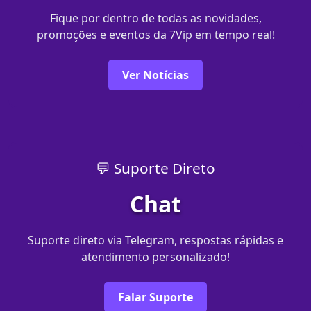
Fique por dentro de todas as novidades,
promoções e eventos da 7Vip em tempo real!
Ver Notícias
💬 Suporte Direto
Chat
Suporte direto via Telegram, respostas rápidas e
atendimento personalizado!
Falar Suporte