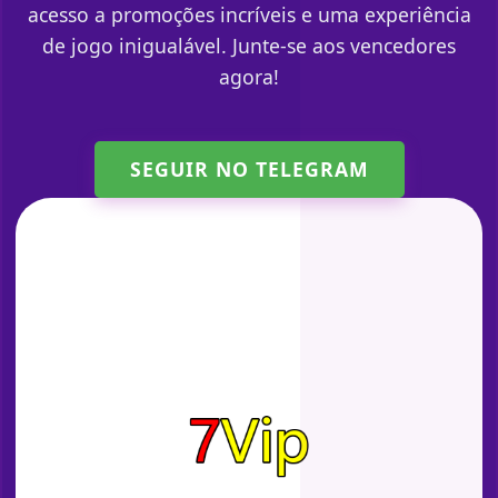
acesso a promoções incríveis e uma experiência
de jogo inigualável. Junte-se aos vencedores
agora!
SEGUIR NO TELEGRAM