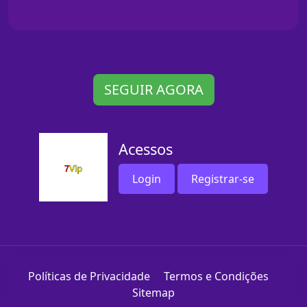
SEGUIR AGORA
Acessos
Login
Registrar-se
Políticas de Privacidade
Termos e Condições
Sitemap