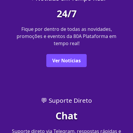
24/7
Fique por dentro de todas as novidades,
promoções e eventos da 80A Plataforma em
tempo real!
Ver Notícias
💬 Suporte Direto
Chat
Suporte direto via Telegram, respostas rápidas e