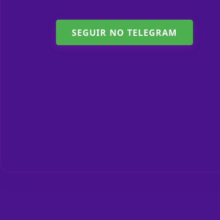
SEGUIR NO TELEGRAM