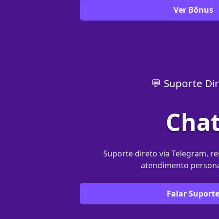
Ver Bônus
💬 Suporte Di
Cha
Suporte direto via Telegram, r
atendimento persona
Falar Suport