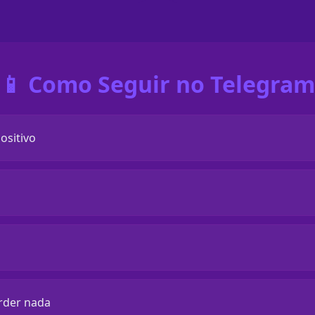
📱 Como Seguir no Telegram
ositivo
erder nada