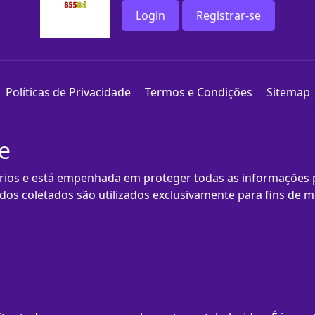
Login
Registrar-se
Políticas de Privacidade
Termos e Condições
Sitemap
de
uários e está empenhada em proteger todas as informações 
os coletados são utilizados exclusivamente para fins de m