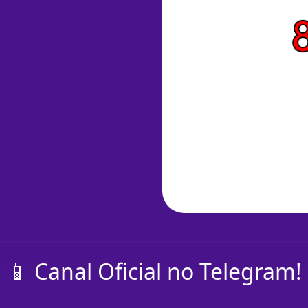
📱 Canal Oficial no Telegram!