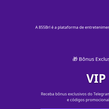
A 855Brl é a plataforma de entretenimen
🎁 Bônus Exclu
VIP
Receba bônus exclusivos do Telegra
e códigos promocionai