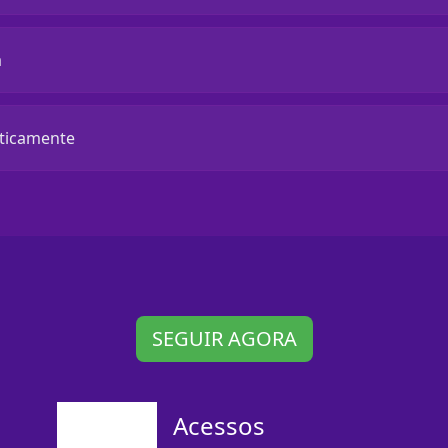
a
aticamente
SEGUIR AGORA
Acessos