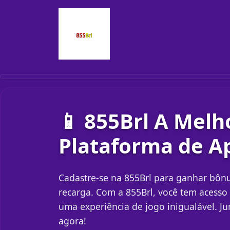
📱 855Brl A Melh
Plataforma de A
Cadastre-se na 855Brl para ganhar bôn
recarga. Com a 855Brl, você tem acesso 
uma experiência de jogo inigualável. J
agora!