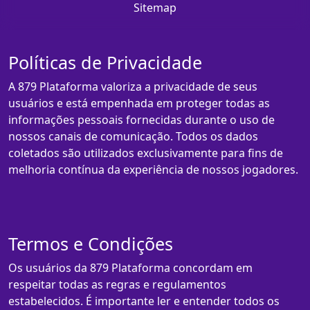
Sitemap
Políticas de Privacidade
A 879 Plataforma valoriza a privacidade de seus
usuários e está empenhada em proteger todas as
informações pessoais fornecidas durante o uso de
nossos canais de comunicação. Todos os dados
coletados são utilizados exclusivamente para fins de
melhoria contínua da experiência de nossos jogadores.
Termos e Condições
Os usuários da 879 Plataforma concordam em
respeitar todas as regras e regulamentos
estabelecidos. É importante ler e entender todos os