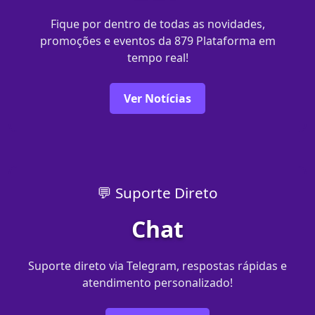
Fique por dentro de todas as novidades,
promoções e eventos da 879 Plataforma em
tempo real!
Ver Notícias
💬 Suporte Direto
Chat
Suporte direto via Telegram, respostas rápidas e
atendimento personalizado!