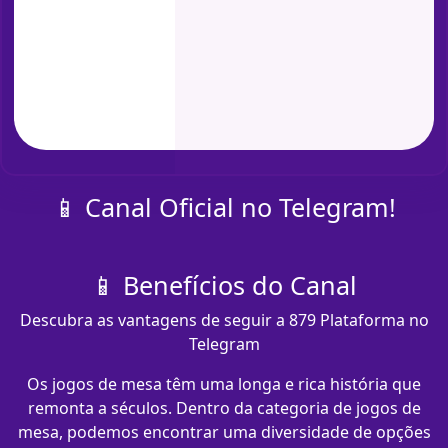
📱 Canal Oficial no Telegram!
📱 Benefícios do Canal
Descubra as vantagens de seguir a 879 Plataforma no
Telegram
Os jogos de mesa têm uma longa e rica história que
remonta a séculos. Dentro da categoria de jogos de
mesa, podemos encontrar uma diversidade de opções