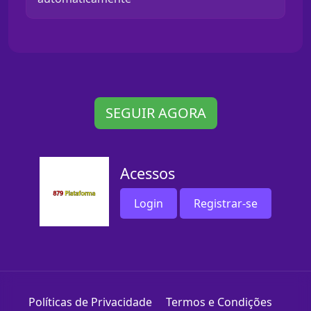
SEGUIR AGORA
Acessos
Login
Registrar-se
Políticas de Privacidade
Termos e Condições