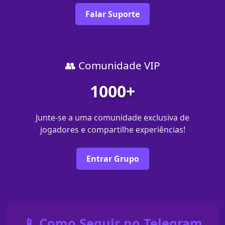
Falar Suporte
👥 Comunidade VIP
1000+
Junte-se a uma comunidade exclusiva de
jogadores e compartilhe experiências!
Entrar Grupo
📱 Como Seguir no Telegram