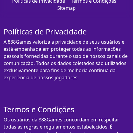
Políticas de Privacidade
Termos e Condições
Sitemap
Políticas de Privacidade
A 888Games valoriza a privacidade de seus usuários e
está empenhada em proteger todas as informações
pessoais fornecidas durante o uso de nossos canais de
comunicação. Todos os dados coletados são utilizados
exclusivamente para fins de melhoria contínua da
experiência de nossos jogadores.
Termos e Condições
Os usuários da 888Games concordam em respeitar
todas as regras e regulamentos estabelecidos. É