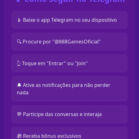
📱 Baixe o app Telegram no seu dispositivo
🔍 Procure por "@888GamesOficial"
👆 Toque em "Entrar" ou "Join"
🔔 Ative as notificações para não perder
nada
💬 Participe das conversas e interaja
🎁 Receba bônus exclusivos