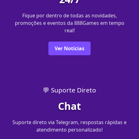
Fique por dentro de todas as novidades,
promoções e eventos da 888Games em tempo
real!
Ver Notícias
💬 Suporte Direto
Chat
Suporte direto via Telegram, respostas rápidas e
atendimento personalizado!