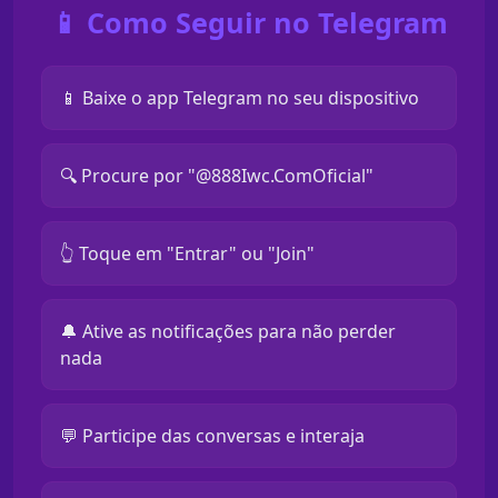
📱 Como Seguir no Telegram
📱 Baixe o app Telegram no seu dispositivo
🔍 Procure por "@888Iwc.ComOficial"
👆 Toque em "Entrar" ou "Join"
🔔 Ative as notificações para não perder
nada
💬 Participe das conversas e interaja