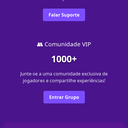
Falar Suporte
👥 Comunidade VIP
1000+
Junte-se a uma comunidade exclusiva de
jogadores e compartilhe experiências!
Entrar Grupo