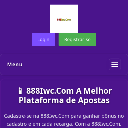
Login
Registrar-se
Menu
📱 888Iwc.Com A Melhor
Plataforma de Apostas
Cadastre-se na 888Iwc.Com para ganhar bônus no
cadastro e em cada recarga. Com a 888Iwc.Com,