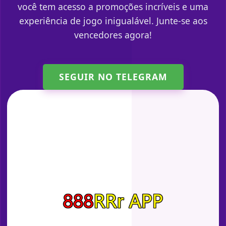
você tem acesso a promoções incríveis e uma
experiência de jogo inigualável. Junte-se aos
vencedores agora!
SEGUIR NO TELEGRAM