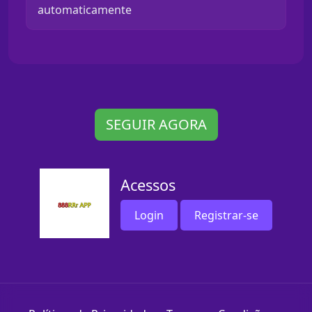
automaticamente
SEGUIR AGORA
Acessos
Login
Registrar-se