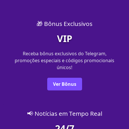
🎁 Bônus Exclusivos
VIP
Receba bônus exclusivos do Telegram,
promoções especiais e códigos promocionais
únicos!
Ver Bônus
📢 Notícias em Tempo Real
24/7