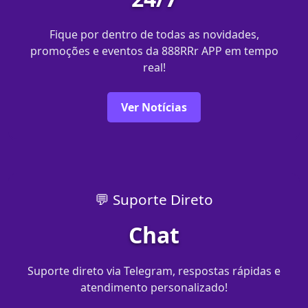
Fique por dentro de todas as novidades,
promoções e eventos da 888RRr APP em tempo
real!
Ver Notícias
💬 Suporte Direto
Chat
Suporte direto via Telegram, respostas rápidas e
atendimento personalizado!