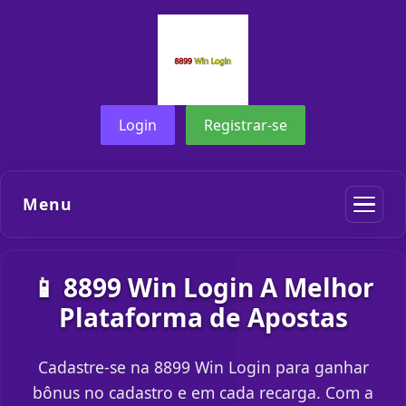
Login
Registrar-se
Menu
📱 8899 Win Login A Melhor
Plataforma de Apostas
Cadastre-se na 8899 Win Login para ganhar
bônus no cadastro e em cada recarga. Com a