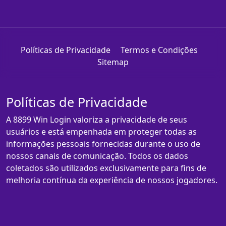
Políticas de Privacidade
Termos e Condições
Sitemap
Políticas de Privacidade
A 8899 Win Login valoriza a privacidade de seus
usuários e está empenhada em proteger todas as
informações pessoais fornecidas durante o uso de
nossos canais de comunicação. Todos os dados
coletados são utilizados exclusivamente para fins de
melhoria contínua da experiência de nossos jogadores.