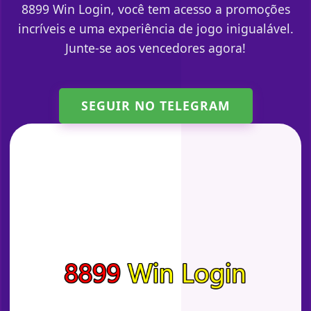
8899 Win Login, você tem acesso a promoções
incríveis e uma experiência de jogo inigualável.
Junte-se aos vencedores agora!
SEGUIR NO TELEGRAM