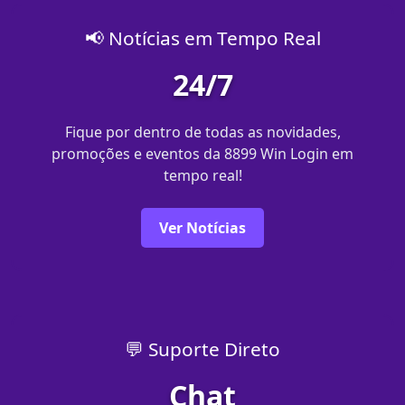
📢 Notícias em Tempo Real
24/7
Fique por dentro de todas as novidades,
promoções e eventos da 8899 Win Login em
tempo real!
Ver Notícias
💬 Suporte Direto
Chat