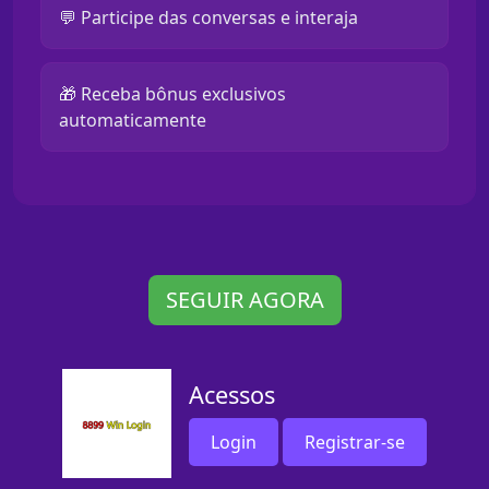
💬 Participe das conversas e interaja
🎁 Receba bônus exclusivos
automaticamente
SEGUIR AGORA
Acessos
Login
Registrar-se