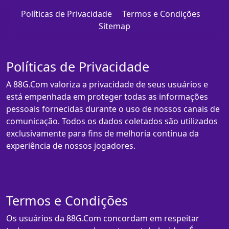
Políticas de Privacidade
Termos e Condições
Sitemap
Políticas de Privacidade
A 88G.Com valoriza a privacidade de seus usuários e
está empenhada em proteger todas as informações
pessoais fornecidas durante o uso de nossos canais de
comunicação. Todos os dados coletados são utilizados
exclusivamente para fins de melhoria contínua da
experiência de nossos jogadores.
Termos e Condições
Os usuários da 88G.Com concordam em respeitar