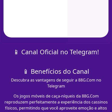
📱 Canal Oficial no Telegram!
📱 Benefícios do Canal
Descubra as vantagens de seguir a 88G.Com no
Telegram
Os jogos móveis de caça-níqueis da 88G.Com
reproduzem perfeitamente a experiência dos cassinos
físicos, permitindo que você aproveite emoção e altos