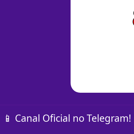
📱 Canal Oficial no Telegram!