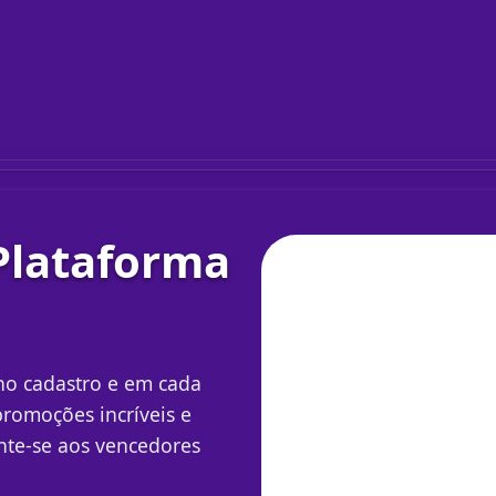
Plataforma
no cadastro e em cada
promoções incríveis e
unte-se aos vencedores