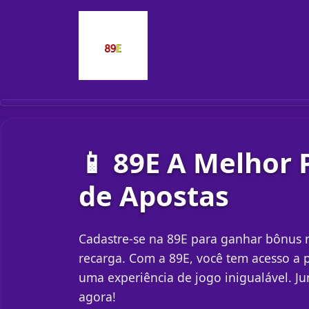
📱 89E A Melhor 
de Apostas
Cadastre-se na 89E para ganhar bônus 
recarga. Com a 89E, você tem acesso a 
uma experiência de jogo inigualável. J
agora!