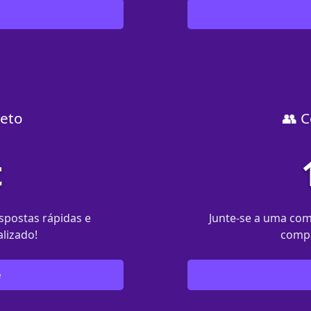
reto
👥 
t
espostas rápidas e
Junte-se a uma com
lizado!
compa
e