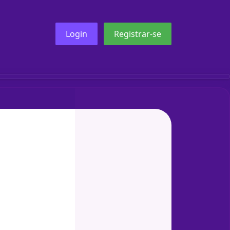
Login
Registrar-se