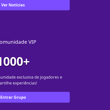
Ver Notícias
Comunidade VIP
1000+
unidade exclusiva de jogadores e
rtilhe experiências!
Entrar Grupo