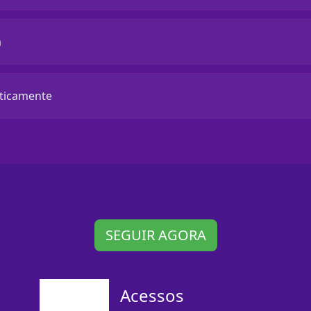
a
aticamente
SEGUIR AGORA
Acessos