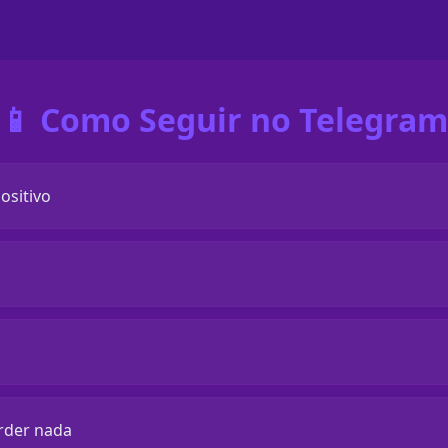
📱 Como Seguir no Telegram
ositivo
erder nada