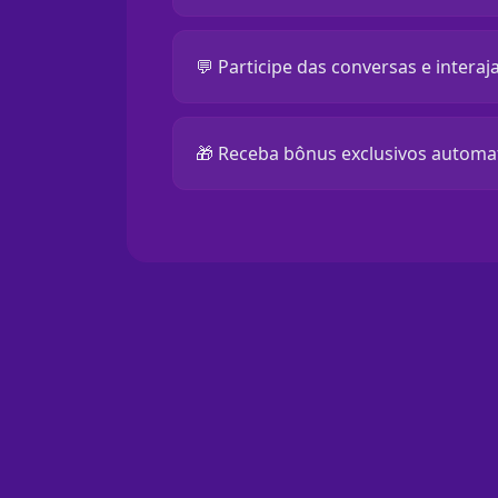
💬 Participe das conversas e interaj
🎁 Receba bônus exclusivos autom