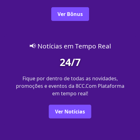
Ver Bônus
📢 Notícias em Tempo Real
24/7
Fique por dentro de todas as novidades,
promoções e eventos da 8CC.Com Plataforma
em tempo real!
Ver Notícias