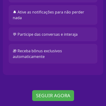
🔔 Ative as notificações para não perder
nada
💬 Participe das conversas e interaja
🎁 Receba bônus exclusivos
automaticamente
SEGUIR AGORA