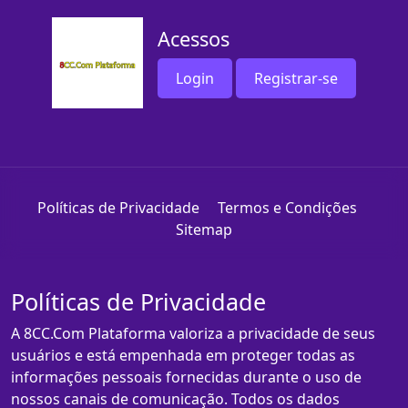
Acessos
Login
Registrar-se
Políticas de Privacidade
Termos e Condições
Sitemap
Políticas de Privacidade
A 8CC.Com Plataforma valoriza a privacidade de seus
usuários e está empenhada em proteger todas as
informações pessoais fornecidas durante o uso de
nossos canais de comunicação. Todos os dados