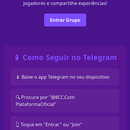
jogadores e compartilhe experiências!
Entrar Grupo
📱 Como Seguir no Telegram
📱 Baixe o app Telegram no seu dispositivo
🔍 Procure por "@8CC.Com
PlataformaOficial"
👆 Toque em "Entrar" ou "Join"