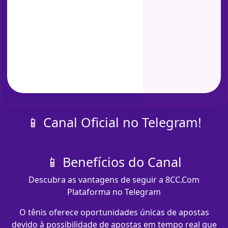
📱 Canal Oficial no Telegram!
📱 Benefícios do Canal
Descubra as vantagens de seguir a 8CC.Com
Plataforma no Telegram
O tênis oferece oportunidades únicas de apostas
devido à possibilidade de apostas em tempo real que