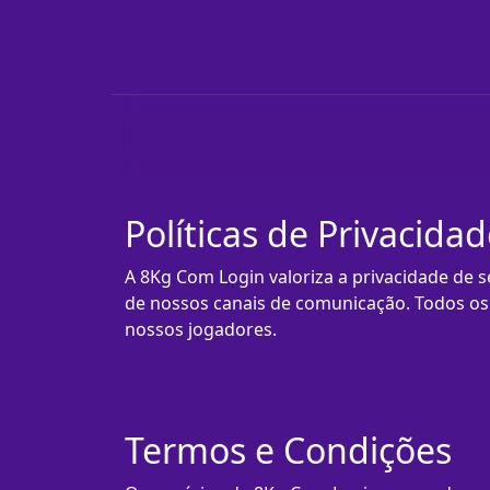
Políticas de Privacida
A 8Kg Com Login valoriza a privacidade de
de nossos canais de comunicação. Todos os 
nossos jogadores.
Termos e Condições