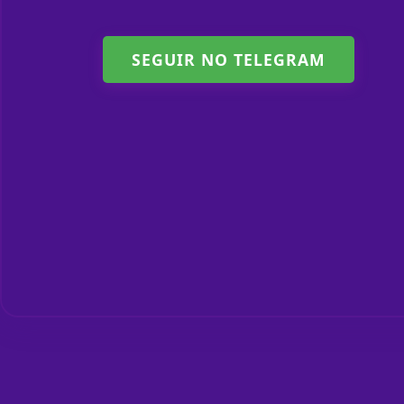
SEGUIR NO TELEGRAM