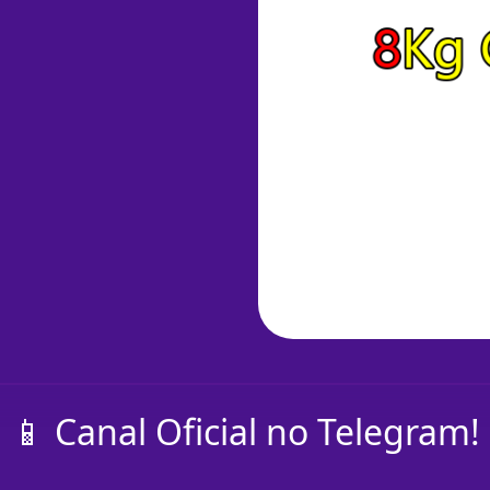
📱 Canal Oficial no Telegram!