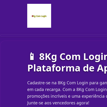
📱 8Kg Com Logi
Plataforma de A
Cadastre-se na 8Kg Com Login para gan
em cada recarga. Com a 8Kg Com Login,
promoções incríveis e uma experiência d
Junte-se aos vencedores agora!