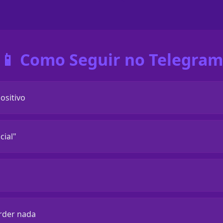
📱 Como Seguir no Telegram
ositivo
cial"
erder nada