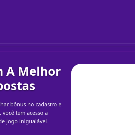
n A Melhor
postas
har bônus no cadastro e
 você tem acesso a
e jogo inigualável.