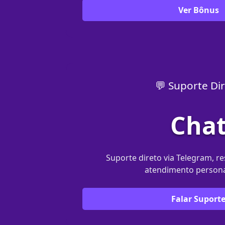
Ver Bônus
💬 Suporte Di
Cha
Suporte direto via Telegram, r
atendimento persona
Falar Suport