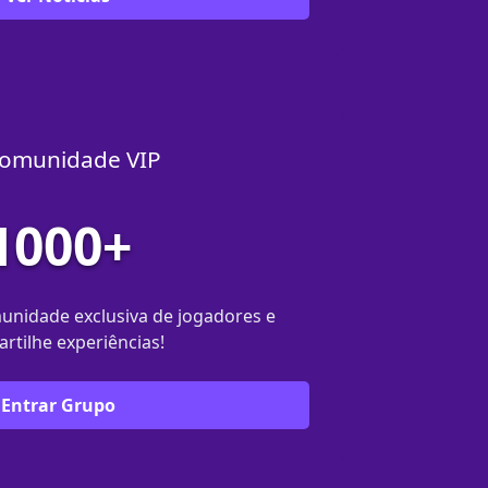
Comunidade VIP
1000+
unidade exclusiva de jogadores e
rtilhe experiências!
Entrar Grupo