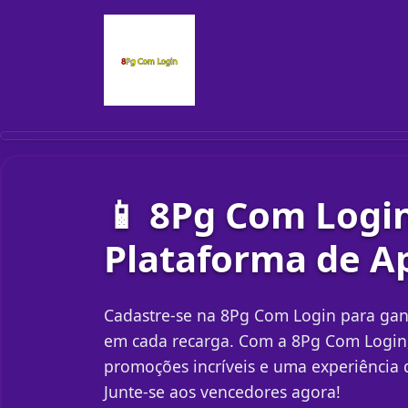
📱 8Pg Com Logi
Plataforma de A
Cadastre-se na 8Pg Com Login para gan
em cada recarga. Com a 8Pg Com Login,
promoções incríveis e uma experiência d
Junte-se aos vencedores agora!