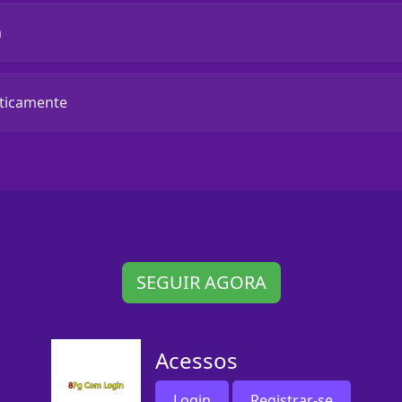
a
aticamente
SEGUIR AGORA
Acessos
Login
Registrar-se