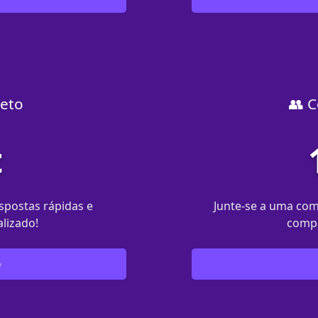
reto
👥 
t
espostas rápidas e
Junte-se a uma com
lizado!
compa
e