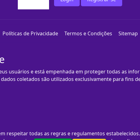
Políticas de Privacidade
Termos e Condições
Sitemap
de
 seus usuários e está empenhada em proteger todas as info
dados coletados são utilizados exclusivamente para fins d
 respeitar todas as regras e regulamentos estabelecidos. 