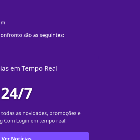
ram
onfronto são as seguintes:
cias em Tempo Real
24/7
e todas as novidades, promoções e
g Com Login em tempo real!
Ver Notícias