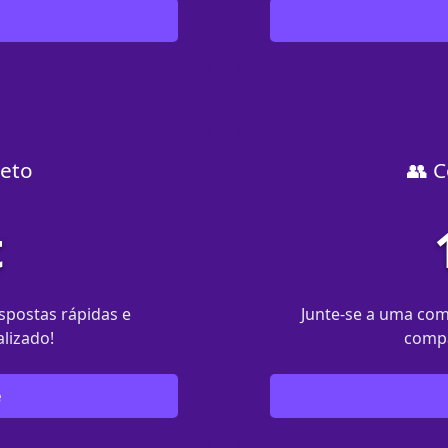
reto
👥 
t
espostas rápidas e
Junte-se a uma com
lizado!
compa
e