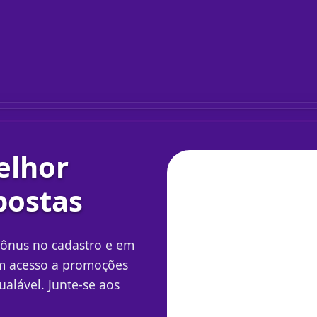
elhor
postas
bônus no cadastro e em
em acesso a promoções
ualável. Junte-se aos