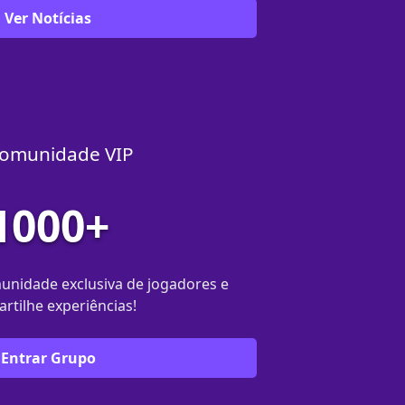
Ver Notícias
Comunidade VIP
1000+
unidade exclusiva de jogadores e
rtilhe experiências!
Entrar Grupo