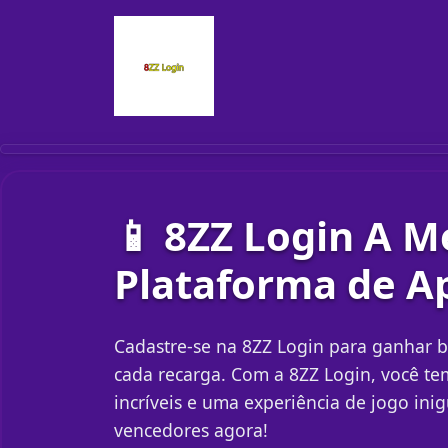
📱 8ZZ Login A M
Plataforma de A
Cadastre-se na 8ZZ Login para ganhar 
cada recarga. Com a 8ZZ Login, você t
incríveis e uma experiência de jogo inig
vencedores agora!