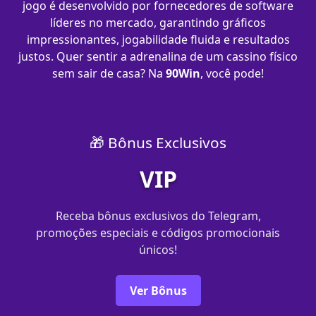
jogo é desenvolvido por fornecedores de software
líderes no mercado, garantindo gráficos
impressionantes, jogabilidade fluida e resultados
justos. Quer sentir a adrenalina de um cassino físico
sem sair de casa? Na
90Win
, você pode!
🎁 Bônus Exclusivos
VIP
Receba bônus exclusivos do Telegram,
promoções especiais e códigos promocionais
únicos!
Ver Bônus