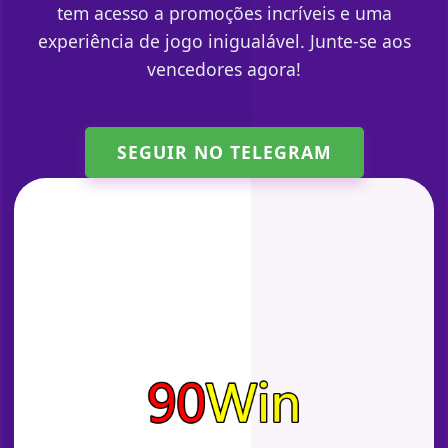
tem acesso a promoções incríveis e uma
experiência de jogo inigualável. Junte-se aos
vencedores agora!
SEGUIR NO TELEGRAM