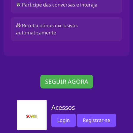
💬 Participe das conversas e interaja
🎁 Receba bônus exclusivos
automaticamente
SEGUIR AGORA
Acessos
Login
Registrar-se