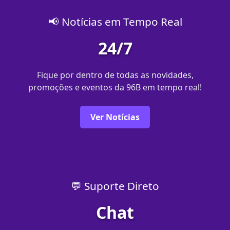
📢 Notícias em Tempo Real
24/7
Fique por dentro de todas as novidades,
promoções e eventos da 96B em tempo real!
Ver Notícias
💬 Suporte Direto
Chat