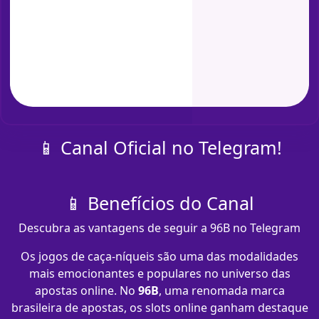
📱 Canal Oficial no Telegram!
📱 Benefícios do Canal
Descubra as vantagens de seguir a 96B no Telegram
Os jogos de caça-níqueis são uma das modalidades
mais emocionantes e populares no universo das
apostas online. No
96B
, uma renomada marca
brasileira de apostas, os slots online ganham destaque