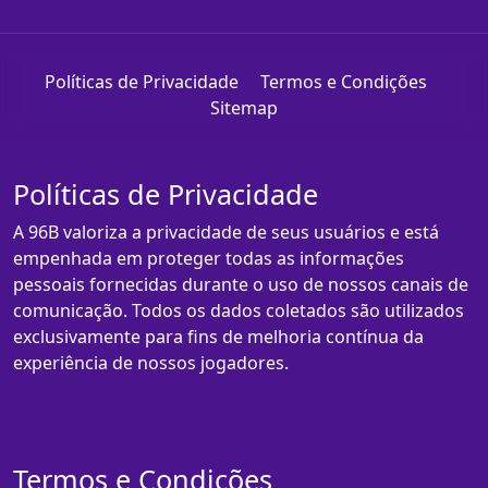
Políticas de Privacidade
Termos e Condições
Sitemap
Políticas de Privacidade
A 96B valoriza a privacidade de seus usuários e está
empenhada em proteger todas as informações
pessoais fornecidas durante o uso de nossos canais de
comunicação. Todos os dados coletados são utilizados
exclusivamente para fins de melhoria contínua da
experiência de nossos jogadores.
Termos e Condições