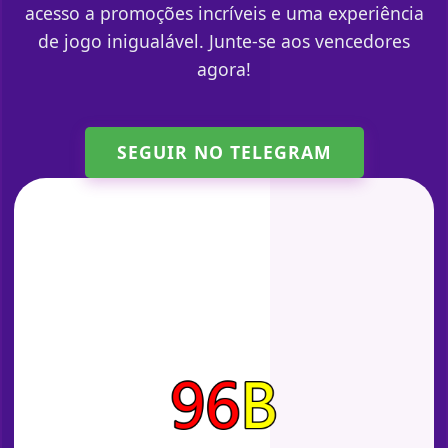
acesso a promoções incríveis e uma experiência
de jogo inigualável. Junte-se aos vencedores
agora!
SEGUIR NO TELEGRAM