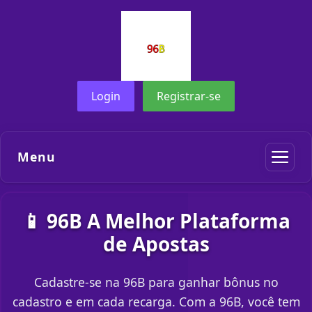
Login
Registrar-se
Menu
📱 96B A Melhor Plataforma
de Apostas
Cadastre-se na 96B para ganhar bônus no
cadastro e em cada recarga. Com a 96B, você tem