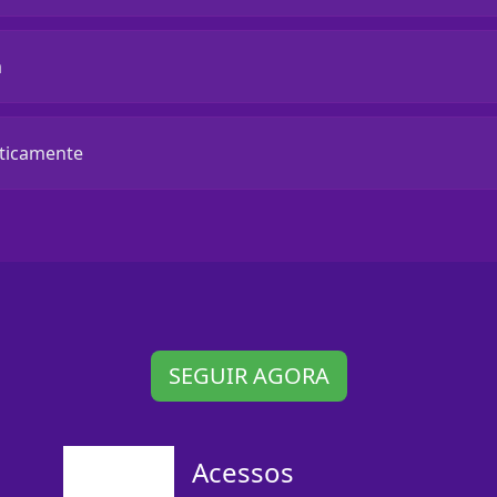
a
aticamente
SEGUIR AGORA
Acessos