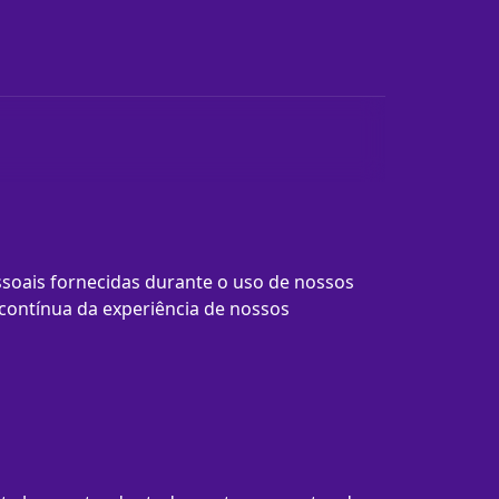
ssoais fornecidas durante o uso de nossos
 contínua da experiência de nossos