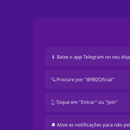
📱 Baixe o app Telegram no seu disp
🔍 Procure por "@98ZOficial"
👆 Toque em "Entrar" ou "Join"
🔔 Ative as notificações para não p