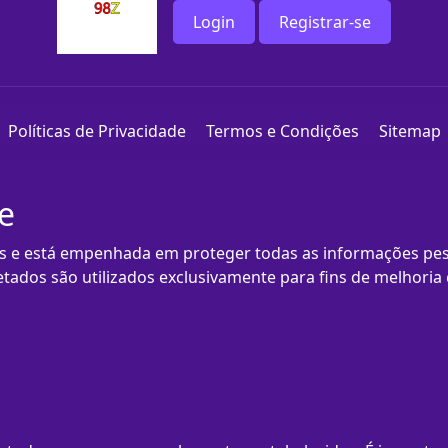
Login
Registrar-se
Políticas de Privacidade
Termos e Condições
Sitemap
de
ios e está empenhada em proteger todas as informações pe
tados são utilizados exclusivamente para fins de melhoria