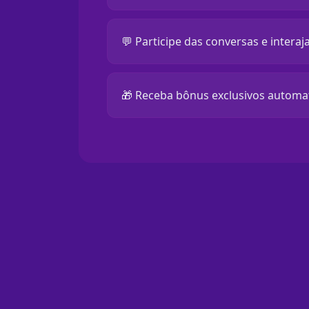
💬 Participe das conversas e interaj
🎁 Receba bônus exclusivos autom